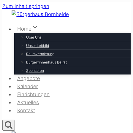
Zum Inhalt springen
Home
Über Uns
Unser Leitbild
Raumvermietung
Bürger*innenhaus Beirat
Sponsoren
Angebote
Kalender
Einrichtungen
Aktuelles
Kontakt