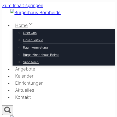
Zum Inhalt springen
Home
Über Uns
Unser Leitbild
Raumvermietung
Bürger*innenhaus Beirat
Sponsoren
Angebote
Kalender
Einrichtungen
Aktuelles
Kontakt