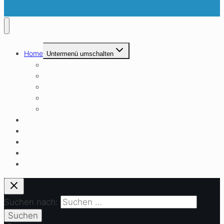
Home
Untermenü umschalten
Über Uns
Unser Leitbild
Raumvermietung
Bürger*innenhaus Beirat
Sponsoren
Angebote
Kalender
Einrichtungen
Aktuelles
Kontakt
Suchen nach: