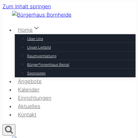
Zum Inhalt springen
Home
Über Uns
Unser Leitbild
Raumvermietung
Bürger*innenhaus Beirat
Sponsoren
Angebote
Kalender
Einrichtungen
Aktuelles
Kontakt